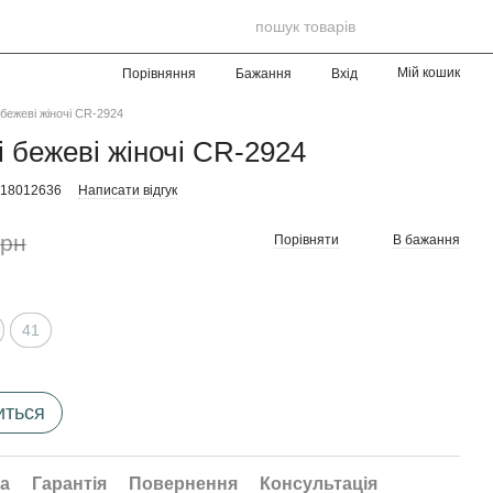
Мій кошик
Порівняння
Бажання
Вхід
бежеві жіночі CR-2924
 бежеві жіночі CR-2924
018012636
Написати відгук
грн
Порівняти
В бажання
41
иться
а
Гарантія
Повернення
Консультація