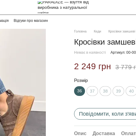
мація
Відгуки про магазин
Головна
Кеди
Кросівки замшеві 
Кросівки замшеві
Немає в наявності
Артикул: 00-0
2 249 грн
3 779 
Розмір
36
37
38
39
40
Повідомити, коли з'яв
Опис
Доставка
Оплат