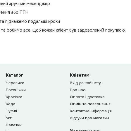
-який зручний месенджер
лення або ТТН
та підкажемо подальші кроки
і та робимо все, щоб кожен клієнт був задоволений покупкою.
Каталог
Клієнтам
Черевики
Вхід до кабінету
Босоніжки
Про нас
Кросівки
Оплата і доставка
Кеди
Обмін та повернення
Туфлі
Контактна інформація
Уггі
Відгуки про магазин
Балетки
Ми в соцмережах