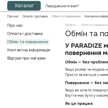
Перейти до основного контенту
Каталог
Передзвонити вам?
Про нас
Оплата і доставка
Обмін та повернення
Контактна інфор
Про нас
Головна
Обмін та поверненн
Обмін та п
Оплата і доставка
Обмін та повернення
У PARADIZE ми
Контактна інформація
повернення м
Відгуки про магазин
Обмін — без проблем
Якщо розмір чи модель н
Просто зв’яжіться з нам
Повернення — без за
Якщо ви хочете поверну
Взуття має бути у новому 
Як це працює