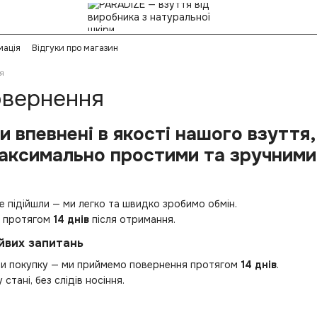
мація
Відгуки про магазин
я
овернення
 впевнені в якості нашого взуття,
аксимально простими та зручними
е підійшли — ми легко та швидко зробимо обмін.
и протягом
14 днів
після отримання.
йвих запитань
ти покупку — ми приймемо повернення протягом
14 днів
.
стані, без слідів носіння.