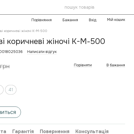
Мій кошик
Порівняння
Бажання
Вхід
ві коричневі жіночі K-М-500
і коричневі жіночі K-М-500
-0018025036
Написати відгук
 грн
Порівняти
В бажання
0
41
виться
та
Гарантія
Повернення
Консультація