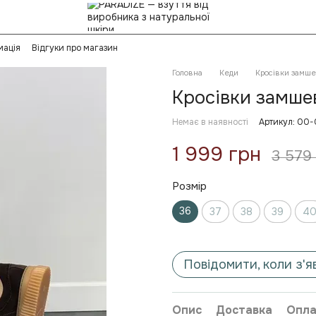
мація
Відгуки про магазин
Головна
Кеди
Кросівки замше
Кросівки замшев
Немає в наявності
Артикул: 00
1 999 грн
3 579
Розмір
36
37
38
39
4
Повідомити, коли з'я
Опис
Доставка
Опла