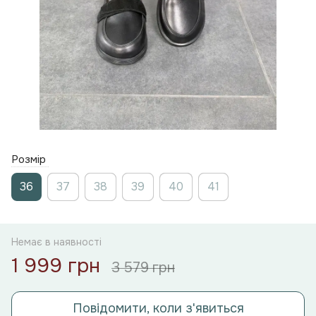
Розмір
36
37
38
39
40
41
Немає в наявності
1 999 грн
3 579 грн
Повідомити, коли з'явиться