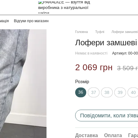
мація
Відгуки про магазин
Головна
Туфлі
Лофери замшеві 
Лофери замшеві 
Немає в наявності
Артикул: 00-0
2 069 грн
3 509 
Розмір
36
37
38
39
40
Повідомити, коли з'яв
Доставка
Оплата
Гар