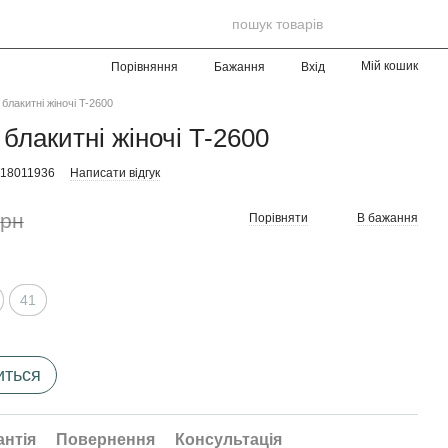
Мій кошик
Порівняння
Бажання
Вхід
блакитні жіночі T-2600
блакитні жіночі T-2600
018011936
Написати відгук
грн
Порівняти
В бажання
41
иться
антія
Повернення
Консультація