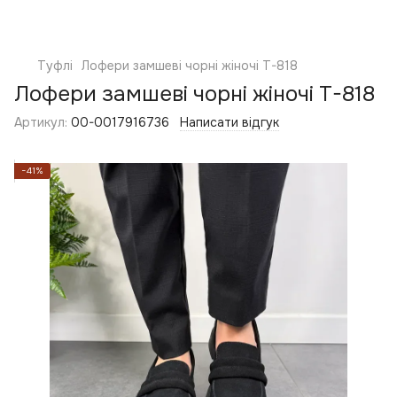
Туфлі
Лофери замшеві чорні жіночі T-818
Лофери замшеві чорні жіночі T-818
Артикул:
00-0017916736
Написати відгук
−41%