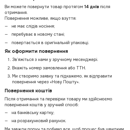
Ви можете повернути товар протягом
14 днів
після
отримання.
Повернення можливе, якщо взуття:
не має слідів носіння;
перебуває в новому стані;
повертається в оригінальній упаковці.
Як оформити повернення
Зв’яжіться з нами у зручному месенджері.
Вкажіть номер замовлення або ТТН.
Ми створимо заявку та підкажемо, як відправити
повернення через «Нову Пошту».
Повернення коштів
Після отримання та перевірки товару ми здійснюємо
повернення коштів у зручний спосіб:
на банківську картку;
на розрахунковий рахунок.
Ми завжди поруч та робимо все, щоб процес був швидким