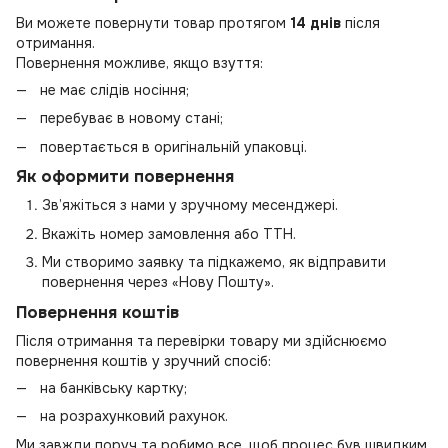
Ви можете повернути товар протягом
14 днів
після
отримання.
Повернення можливе, якщо взуття:
не має слідів носіння;
перебуває в новому стані;
повертається в оригінальній упаковці.
Як оформити повернення
Зв’яжіться з нами у зручному месенджері.
Вкажіть номер замовлення або ТТН.
Ми створимо заявку та підкажемо, як відправити
повернення через «Нову Пошту».
Повернення коштів
Після отримання та перевірки товару ми здійснюємо
повернення коштів у зручний спосіб:
на банківську картку;
на розрахунковий рахунок.
Ми завжди поруч та робимо все, щоб процес був швидким