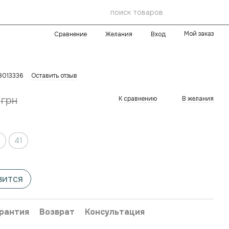
Мой заказ
Сравнение
Желания
Вход
8013336
Оставить отзыв
 грн
К сравнению
В желания
0
41
вится
рантия
Возврат
Консультация